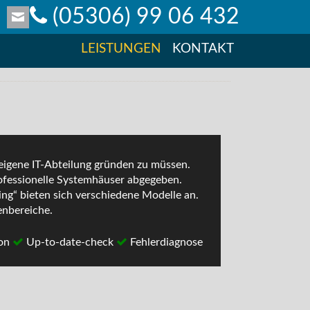
(05306) 99 06 432
email
LEISTUNGEN
KONTAKT
 eigene IT-Abteilung gründen zu müssen.
rofessionelle Systemhäuser abgegeben.
ing“ bieten sich verschiedene Modelle an.
enbereiche.
ion
Up-to-date-check
Fehlerdiagnose