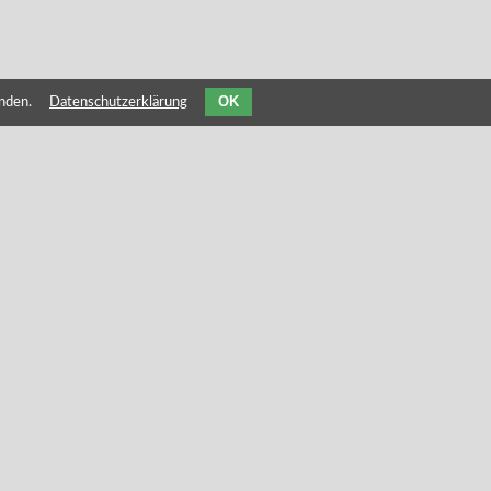
OK
nden.
Datenschutzerklärung
ERVICES
Webdesign & Webentwicklung
Onlineshops
Web Care - Pflege & Wartung
Logo Design