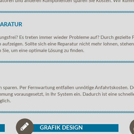
latoren und anderen Komponenten sparen Sie Kosten. Wir küm
PARATUR
rungsfrei? Es treten immer wieder Probleme auf? Durch gezielte 
aufzeigen. Sollte sich eine Reparatur nicht mehr lohnen, stehe
 Sie, um eine optimale Lösung zu finden.
 sparen. Per Fernwartung entfallen unnötige Anfahrtskosten. D
mmung vorausgesetzt, in Ihr System ein. Dadurch ist eine schne
glich.
GRAFIK DESIGN