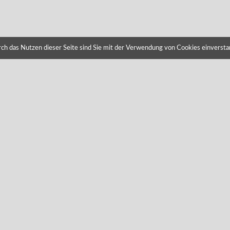
h das Nutzen dieser Seite sind Sie mit der Verwendung von Cookies einversta
KONTAKT
S
(05306) 99 06 43 2
(05306) 99 06 44 2
info@loewenbit.de
www.loewenbit.de
Impressum
|
Haftungsausschluss
|
Datenschutzerklärung